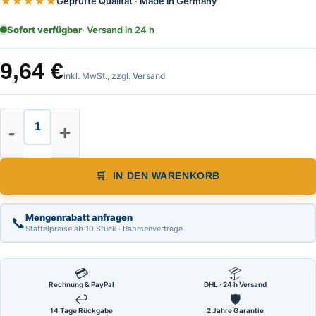
★★★★★
Geprüfte Qualität · Made in Germany
Sofort verfügbar
· Versand in 24 h
9,64
€
inkl. MwSt., zzgl. Versand
Leichtmetall Wasserwaage, 1Horizo
IN DEN WARENKORB
Mengenrabatt anfragen
📞
Staffelpreise ab 10 Stück · Rahmenverträge
💳
📦
Rechnung & PayPal
DHL · 24 h Versand
↩
🛡
14 Tage Rückgabe
2 Jahre Garantie