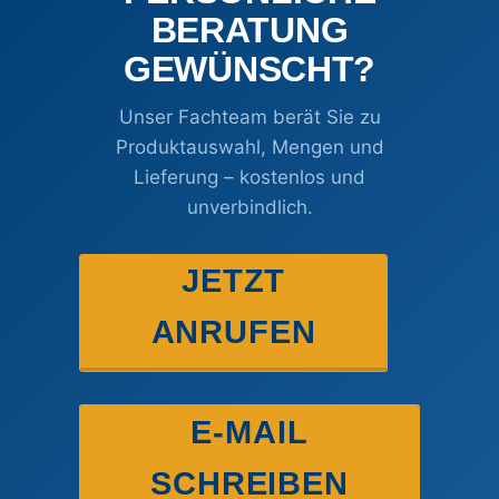
BERATUNG
GEWÜNSCHT?
Unser Fachteam berät Sie zu
Produktauswahl, Mengen und
Lieferung – kostenlos und
unverbindlich.
JETZT
ANRUFEN
E-MAIL
SCHREIBEN