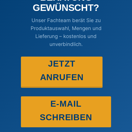
GEWÜNSCHT?
Unser Fachteam berät Sie zu
Produktauswahl, Mengen und
Lieferung – kostenlos und
unverbindlich.
JETZT
ANRUFEN
E-MAIL
SCHREIBEN