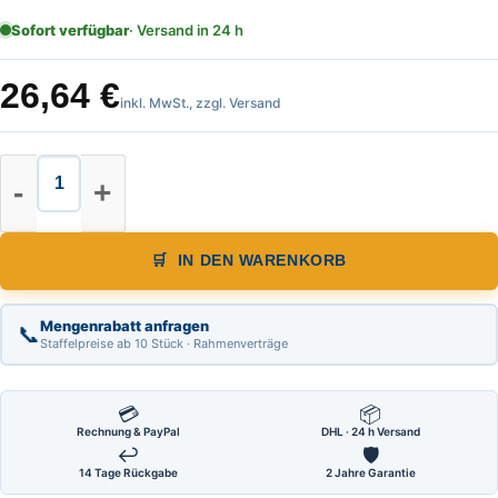
Sofort verfügbar
· Versand in 24 h
26,64
€
inkl. MwSt., zzgl. Versand
Leichtmetall Wasserwaage, 1Horizon
IN DEN WARENKORB
Mengenrabatt anfragen
📞
Staffelpreise ab 10 Stück · Rahmenverträge
💳
📦
Rechnung & PayPal
DHL · 24 h Versand
↩
🛡
14 Tage Rückgabe
2 Jahre Garantie