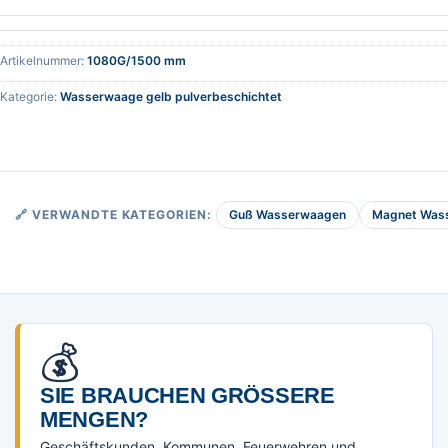
Artikelnummer:
1080G/1500 mm
Kategorie:
Wasserwaage gelb pulverbeschichtet
Guß Wasserwaagen
Magnet Was
🔗 VERWANDTE KATEGORIEN:
💰
SIE BRAUCHEN GRÖSSERE M
ENGEN?
Geschäftskunden, Kommunen, Feuerwehren und