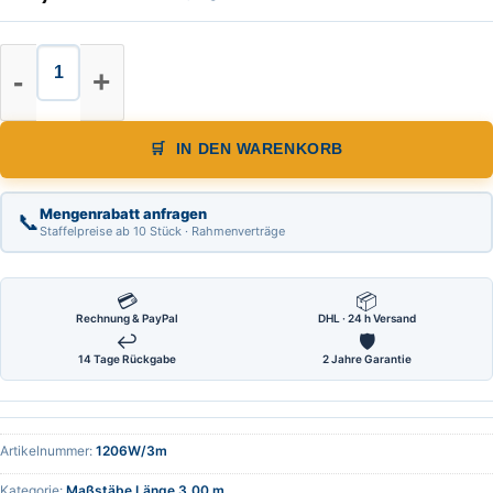
Holzglieder Maßstab Länge 3 m, F
IN DEN WARENKORB
Mengenrabatt anfragen
📞
Staffelpreise ab 10 Stück · Rahmenverträge
💳
📦
Rechnung & PayPal
DHL · 24 h Versand
↩
🛡
14 Tage Rückgabe
2 Jahre Garantie
Artikelnummer:
1206W/3m
Kategorie:
Maßstäbe Länge 3,00 m