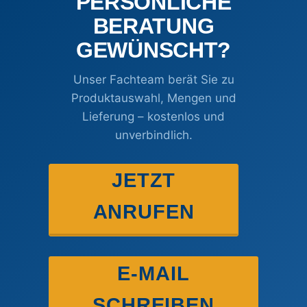
PERSÖNLICHE
BERATUNG
GEWÜNSCHT?
Unser Fachteam berät Sie zu
Produktauswahl, Mengen und
Lieferung – kostenlos und
unverbindlich.
JETZT
ANRUFEN
E-MAIL
SCHREIBEN