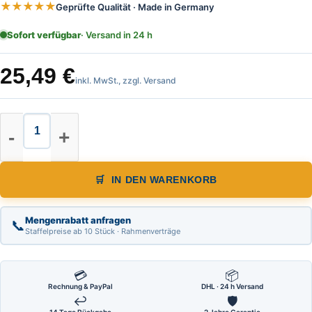
★★★★★
Geprüfte Qualität · Made in Germany
Sofort verfügbar
· Versand in 24 h
25,49
€
inkl. MwSt., zzgl. Versand
Gradmesser Größe 2 Durchmesser 
IN DEN WARENKORB
Mengenrabatt anfragen
📞
Staffelpreise ab 10 Stück · Rahmenverträge
💳
📦
Rechnung & PayPal
DHL · 24 h Versand
↩
🛡