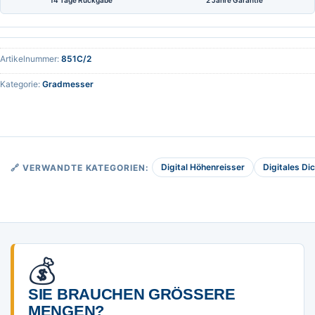
14 Tage Rückgabe
2 Jahre Garantie
Artikelnummer:
851C/2
Kategorie:
Gradmesser
Digital Höhenreisser
Digitales D
🔗 VERWANDTE KATEGORIEN:
💰
SIE BRAUCHEN GRÖSSERE M
ENGEN?