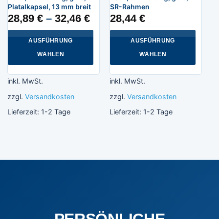
Platalkapsel, 13 mm breit
SR-Rahmen
28,89
€
–
32,46
€
28,44
€
AUSFÜHRUNG
AUSFÜHRUNG
WÄHLEN
WÄHLEN
Dieses
Dieses
Produkt
Produkt
inkl. MwSt.
inkl. MwSt.
weist
weist
zzgl.
Versandkosten
zzgl.
Versandkosten
mehrere
mehrere
Varianten
Varianten
Lieferzeit:
1-2 Tage
Lieferzeit:
1-2 Tage
auf.
auf.
Die
Die
Optionen
Optionen
können
können
auf
auf
der
der
Produktseite
Produktseite
gewählt
gewählt
werden
werden