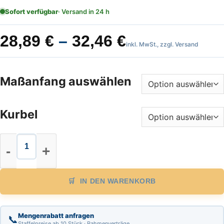
Sofort verfügbar
· Versand in 24 h
28,89
€
–
32,46
€
inkl. MwSt., zzgl. Versand
Maßanfang auswählen
Kurbel
Glasfaserbandmaß Länge 25 m, mm-T
IN DEN WARENKORB
Mengenrabatt anfragen
📞
Staffelpreise ab 10 Stück · Rahmenverträge