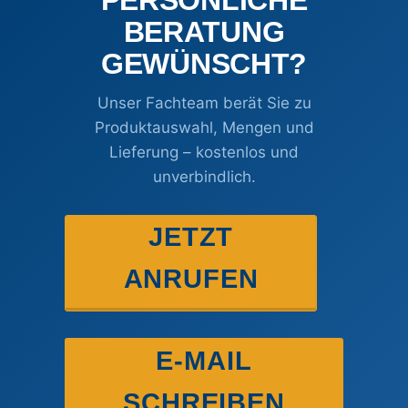
PERSÖNLICHE
BERATUNG
GEWÜNSCHT?
Unser Fachteam berät Sie zu
Produktauswahl, Mengen und
Lieferung – kostenlos und
unverbindlich.
JETZT
ANRUFEN
E-MAIL
SCHREIBEN