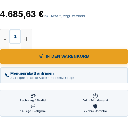
4.685,63
€
inkl. MwSt., zzgl. Versand
Geomax Ezicat i750xf Set incl. Ezi
IN DEN WARENKORB
Mengenrabatt anfragen
📞
Staffelpreise ab 10 Stück · Rahmenverträge
💳
📦
Rechnung & PayPal
DHL · 24 h Versand
↩
🛡
14 Tage Rückgabe
2 Jahre Garantie