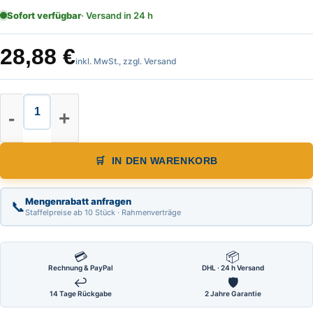
Sofort verfügbar
· Versand in 24 h
28,88
€
inkl. MwSt., zzgl. Versand
Flanschenwinkel Abmessung 300 
IN DEN WARENKORB
Mengenrabatt anfragen
📞
Staffelpreise ab 10 Stück · Rahmenverträge
💳
📦
Rechnung & PayPal
DHL · 24 h Versand
↩
🛡
14 Tage Rückgabe
2 Jahre Garantie