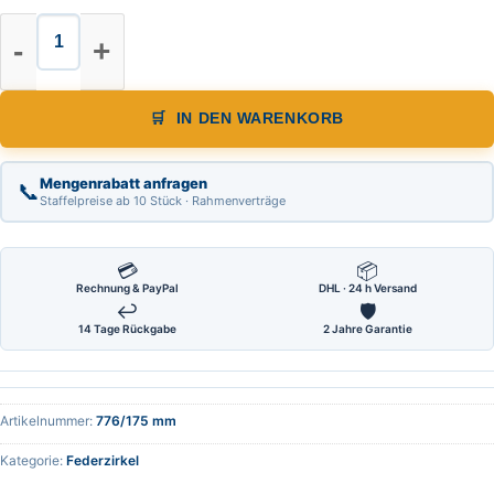
Federzirkel Außentaster Länge 17
IN DEN WARENKORB
Mengenrabatt anfragen
📞
Staffelpreise ab 10 Stück · Rahmenverträge
💳
📦
Rechnung & PayPal
DHL · 24 h Versand
↩
🛡
14 Tage Rückgabe
2 Jahre Garantie
Artikelnummer:
776/175 mm
Kategorie:
Federzirkel