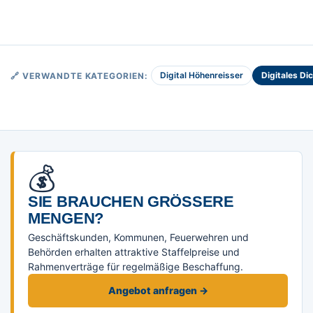
Digital Höhenreisser
Digitales D
🔗 VERWANDTE KATEGORIEN:
💰
SIE BRAUCHEN GRÖSSERE M
ENGEN?
Geschäftskunden, Kommunen, Feuerwehren und
Behörden erhalten attraktive Staffelpreise und
Rahmenverträge für regelmäßige Beschaffung.
Angebot anfragen →