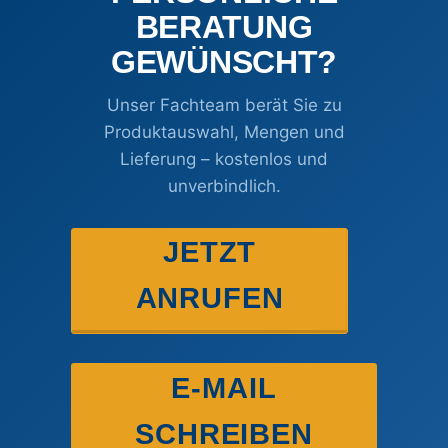
BERATUNG
GEWÜNSCHT?
Unser Fachteam berät Sie zu
Produktauswahl, Mengen und
Lieferung – kostenlos und
unverbindlich.
JETZT
ANRUFEN
E-MAIL
SCHREIBEN