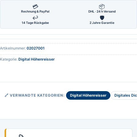
💳
📦
Rechnung & PayPal
DHL · 24 h Versand
↩
🛡
14 Tage Rückgabe
2 Jahre Garantie
Artikelnummer:
02027001
Kategorie:
Digital Höhenreisser
Digital Höhenreisser
Digitales D
🔗 VERWANDTE KATEGORIEN: