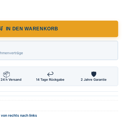
stab von rechts nach links, Länge 1000
IN DEN WARENKORB
Rahmenverträge
📦
↩
🛡
 24 h Versand
14 Tage Rückgabe
2 Jahre Garantie
von rechts nach links