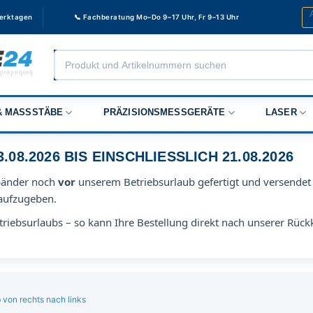
Werktagen
📞 Fachberatung Mo–Do 9–17 Uhr, Fr 9–13 Uhr
Products
search
 MASSSTÄBE
PRÄZISIONSMESSGERÄTE
LASER
8.2026 BIS EINSCHLIESSLICH 21.08.2026
bänder noch
vor
unserem Betriebsurlaub gefertigt und versendet 
aufzugeben.
riebsurlaubs – so kann Ihre Bestellung direkt nach unserer Rück
von rechts nach links