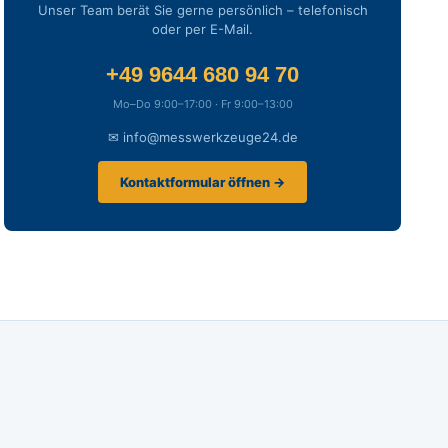
Unser Team berät Sie gerne persönlich – telefonisch
oder per E-Mail.
+49 9644 680 94 70
Mo–Do 9:00–17:00 · Fr 9:00–13:00
✉ info@messwerkzeuge24.de
Kontaktformular öffnen →