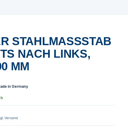
R STAHLMASSSTAB V
 NACH LINKS, L
0 MM
 Made in Germany
 h
zgl. Versand