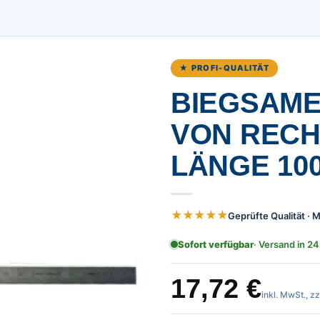
★ PROFI-QUALITÄT
BIEGSAME
ON RECHTS
ÄNGE 100
★★★★★
Geprüfte Qualität ·
Sofort verfügbar
· Versand in 24
17,72
€
inkl. MwSt., z