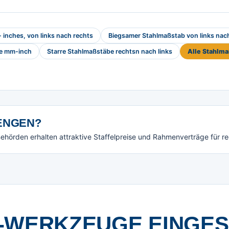
inches, von links nach rechts
Biegsamer Stahlmaßstab von links nac
be mm-inch
Starre Stahlmaßstäbe rechtsn nach links
Alle Stahlm
NGEN?
örden erhalten attraktive Staffelpreise und Rahmenverträge für r
-WERKZEUGE EINGE