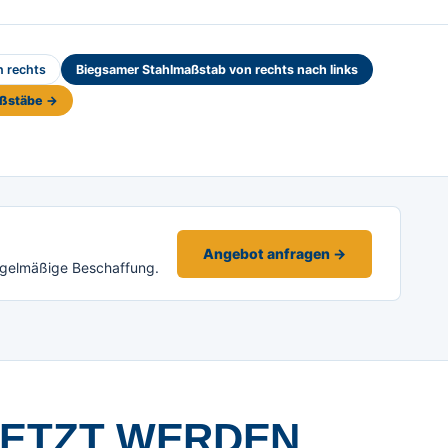
h rechts
Biegsamer Stahlmaßstab von rechts nach links
aßstäbe →
Angebot anfragen →
egelmäßige Beschaffung.
SETZT WERDEN