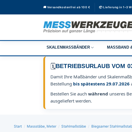
Zum
🚚 Versandkostenfrei ab 100 €
📦 Lieferung in 1–3 
Inhalt
springen
SKALENMASSBÄNDER
MASSBAND &
🗓️
BETRIEBSURLAUB VOM 03.0
Damit Ihre Maßbänder und Skalenmaß
Bestellung
bis spätestens 29.07.2026
Bestellen Sie auch
während
unseres Bet
ausgeliefert werden.
Start
/
Massstäbe, Meter
/
Stahlmaßstäbe
/
Biegsamer Stahlmaßstab 