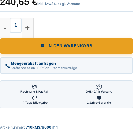
240,65
€
inkl. MwSt., zzgl. Versand
Biegsamer Stahlmaßstab von links 
IN DEN WARENKORB
Mengenrabatt anfragen
📞
Staffelpreise ab 10 Stück · Rahmenverträge
💳
📦
Rechnung & PayPal
DHL · 24 h Versand
↩
🛡
14 Tage Rückgabe
2 Jahre Garantie
Artikelnummer:
740RMS/6000 mm