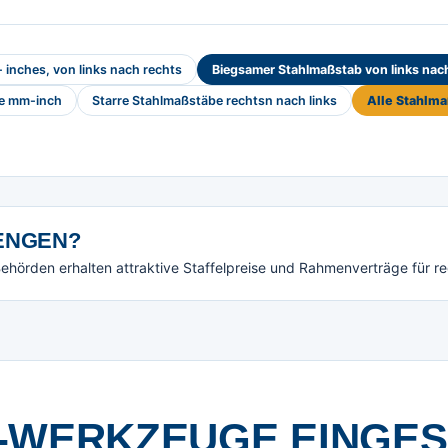
inches, von links nach rechts
Biegsamer Stahlmaßstab von links nac
be mm-inch
Starre Stahlmaßstäbe rechtsn nach links
Alle Stahlm
NGEN?
örden erhalten attraktive Staffelpreise und Rahmenverträge für r
-WERKZEUGE EINGE