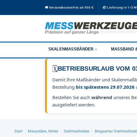
Zum
🚚 Versandkostenfrei ab 100 €
📦 Lieferung in 1–3 
Inhalt
springen
SKALENMASSBÄNDER
MASSBAND &
🗓️
BETRIEBSURLAUB VOM 03.0
Damit Ihre Maßbänder und Skalenmaß
Bestellung
bis spätestens 29.07.2026
Bestellen Sie auch
während
unseres Bet
ausgeliefert werden.
Start
/
Massstäbe, Meter
/
Stahlmaßstäbe
/
Biegsamer Stahlmaßstab 