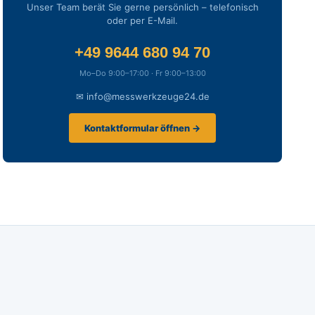
Unser Team berät Sie gerne persönlich – telefonisch
oder per E-Mail.
+49 9644 680 94 70
Mo–Do 9:00–17:00 · Fr 9:00–13:00
✉ info@messwerkzeuge24.de
Kontaktformular öffnen →