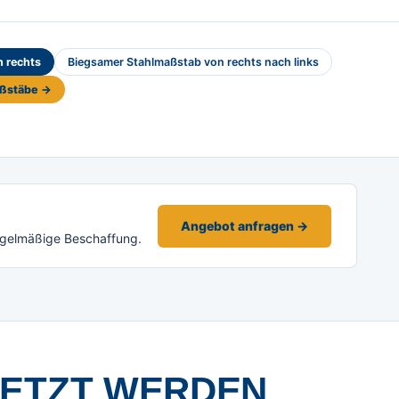
h rechts
Biegsamer Stahlmaßstab von rechts nach links
aßstäbe →
Angebot anfragen →
egelmäßige Beschaffung.
SETZT WERDEN