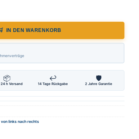
ßstab von links nach rechts, Länge 4000
IN DEN WARENKORB
Rahmenverträge
📦
↩
🛡
 24 h Versand
14 Tage Rückgabe
2 Jahre Garantie
von links nach rechts