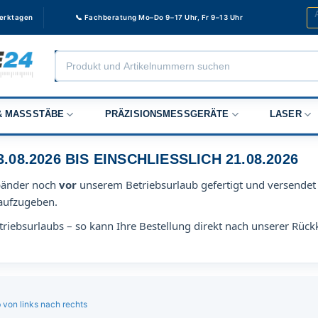
Werktagen
📞 Fachberatung Mo–Do 9–17 Uhr, Fr 9–13 Uhr
Products
search
 MASSSTÄBE
PRÄZISIONSMESSGERÄTE
LASER
8.2026 BIS EINSCHLIESSLICH 21.08.2026
bänder noch
vor
unserem Betriebsurlaub gefertigt und versendet 
aufzugeben.
riebsurlaubs – so kann Ihre Bestellung direkt nach unserer Rück
von links nach rechts