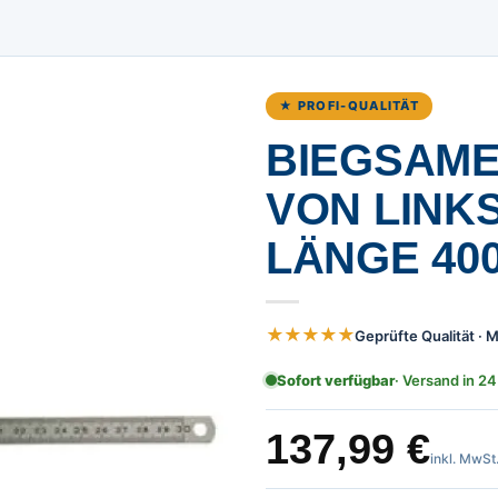
★ PROFI-QUALITÄT
BIEGSAME
ON LINKS 
ÄNGE 400
★★★★★
Geprüfte Qualität ·
Sofort verfügbar
· Versand in 24
137,99
€
inkl. MwSt