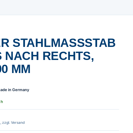
R STAHLMASSSTAB V
NACH RECHTS, L
0 MM
 Made in Germany
 h
., zzgl. Versand